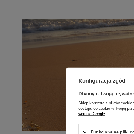
Konfiguracja zgód
Dbamy o Twoją prywatn
Sklep korzysta z plików cookie 
dostępu do cookie w Twojej prz
warunki Google
.
Funkcjonalne pliki 