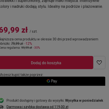
Ultralekki i superchłonny, zajmuje mało miejsca. Intensywne
kolory i nadruki dodają stylu. Idealny na podróże i plażowanie.
69,99 zł
/
szt.
Najniższa cena produktu w okresie 30 dni przed wprowadzeniem
obniżki:
79,99 zł
-12%
Cena regularna:
99,99 zł
-30%
Dodaj do koszyka
Możesz kupić także poprzez:
Produkt dostępny i gotowy do wysyłki
Wysyłka
w poniedziałek
Darmowa i szybka dostawa
od
119,00 zł