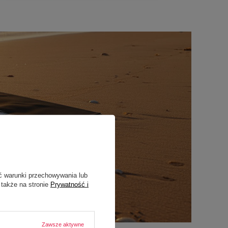
ć warunki przechowywania lub
 także na stronie
Prywatność i
Zawsze aktywne