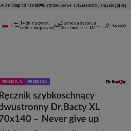
DPD Pickup od 119 zł 🚚
Listy zakupowe
(
0
)
Zarejestruj się
Zaloguj się
14 dni na zwrot
Darmowa dostawa
Koszyk
szybko i bezpiecznie
dla zamówień od 119,00 zł
PROMOCJA
PRZECENA
Ręcznik szybkoschnący
dwustronny Dr.Bacty XL
70x140 – Never give up