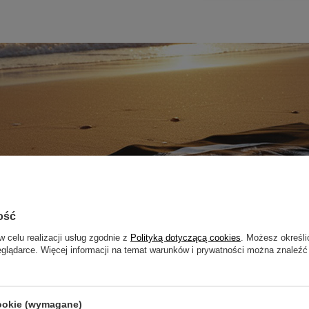
ość
w celu realizacji usług zgodnie z
Polityką dotyczącą cookies
. Możesz określi
eglądarce. Więcej informacji na temat warunków i prywatności można znaleźć
cookie (wymagane)