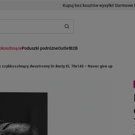
Kupuj bez kosztów wysyłki! Darmowe 
ybkoschnące
Poduszki podróżne
Outlet
B2B
k szybkoschnący dwustronny Dr.Bacty XL 70x140 – Never give up