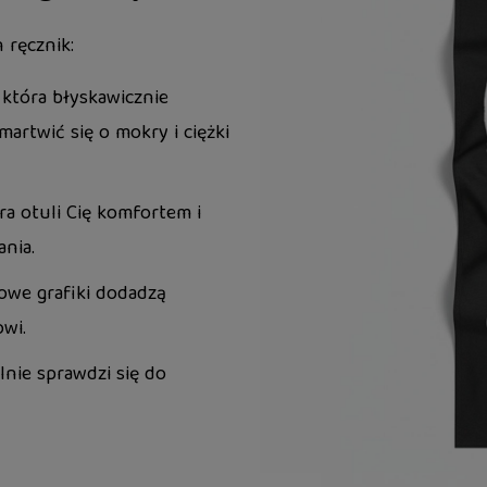
 ręcznik:
która błyskawicznie
artwić się o mokry i ciężki
ra otuli Cię komfortem i
nia.
we grafiki dodadzą
wi.
nie sprawdzi się do