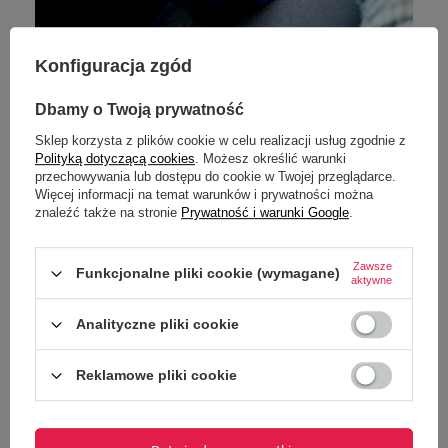
Konfiguracja zgód
Dbamy o Twoją prywatność
Sklep korzysta z plików cookie w celu realizacji usług zgodnie z
Polityką dotyczącą cookies
. Możesz określić warunki
przechowywania lub dostępu do cookie w Twojej przeglądarce.
Więcej informacji na temat warunków i prywatności można
Domowe sposoby na usunięcie zapachu i
znaleźć także na stronie
Prywatność i warunki Google
.
osadu
Zawsze
Funkcjonalne pliki cookie (wymagane)
Jeśli mimo regularnego mycia pojawia się osad lub nieprzyjemny
aktywne
zapach, warto sięgnąć po proste domowe sposoby. Soda
Analityczne pliki cookie
oczyszczona z ciepłą wodą doskonale neutralizuje zapachy i
pomaga usunąć lekkie zabrudzenia bez ryzyka uszkodzenia
wnętrza kubka.
Reklamowe pliki cookie
Ocet jest skuteczny w walce z osadem po kawie i herbacie –
wystarczy krótka kąpiel wnętrza kubka, a następnie dokładne