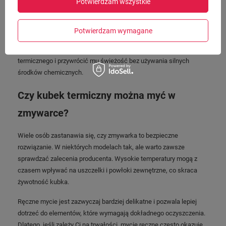
Potwierdzam wszystkie
wypłukanie. Po każdym takim czyszczeniu bardzo ważne jest
pozostawienie kubka do całkowitego wyschnięcia, najlepiej z
otwartą pokrywką.
Potwierdzam wymagane
To prosty sposób na to, jak pozbyć się zapachu z kubka
termicznego i przywrócić mu świeżość bez używania silnych
środków chemicznych.
Czy kubek termiczny można myć w
zmywarce?
Wiele osób zastanawia się, czy zmywarka to bezpieczne
rozwiązanie. W niektórych modelach tak, ale warto zawsze
sprawdzać zalecenia producenta. Wysokie temperatury mogą z
czasem wpływać na uszczelki i powłoki zewnętrzne, co skraca
żywotność kubka.
Ręczne mycie jest zazwyczaj bardziej delikatne i pozwala lepiej
dotrzeć do elementów, które wymagają dokładnego oczyszczenia.
Dlatego, jeśli zależy Ci na trwałości, mycie ręczne często okazuje