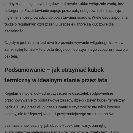
Jednym z najczęstszych błędów jest mycie kubka wyłącznie wodą, bez
detergentu. Pozostawianie napoju przez całą dobę również nie sprzyja
higienie i może prowadzić do powstawania osadów. Wiele osób zapomina
także o regularnym czyszczeniu uszczelek, które są kluczowe dla
szczelności.
Częstym problemem jest również przechowywanie wilgotnego kubka w
zamkniętej formie – to prosta droga do nieprzyjemnego zapachu i rozwoju
bakterii.
Podsumowanie – jak utrzymać kubek
termiczny w idealnym stanie przez lata
Regularne mycie, dokładne czyszczenie uszczelek i odpowiednie
przechowywanie to podstawowe zasady, dzięki którym kubek termiczny
będzie służył przez długi czas. Dbanie o czystość to nie tylko kwestia
higieny, ale też lepszej izolacji i przyjemniejszego smaku napojów.
Jeśli zastanawiasz się, jak dbać o kubek termiczny, pamiętaj:
systematyczna pielęgnacja naprawdę robi różnicę. Dzięki temu Twój