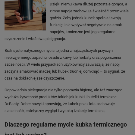
Dzięki niemu kawa dłużej pozostaje gorąca, a
zimne napoje zachowują świeżość przez wiele
godzin. Żeby jednak kubek spełniał swoją
funkcję i nie wpływał negatywnie na smak
napojów, konieczne jest jego regularne
czyszczenie i właściwa pielęgnacja.
Brak systematycznego mycia to jedna z najczęstszych przyczyn
nieprzyjemnego zapachu, osadu z kawy lub herbaty oraz pogorszenia
szczelności. W wielu przypadkach użytkownicy zauważają, że napój
zaczyna smakować inaczej lub kubek trudniej domknąć – to sygnał, że
czas na dokładniejsze czyszczenie.
Odpowiednia pielęgnacja nie tylko poprawia higienę, ale też znacząco
wydłuża żywotność produktów takich jak kubki i butelki termiczne
Dr.Bacty. Dobre nawyki sprawiają, że kubek przez lata zachowuje
szczelność, estetyczny wygląd i wysoką izolację termiczną.
Dlaczego regularne mycie kubka termicznego
jest tak ważne?