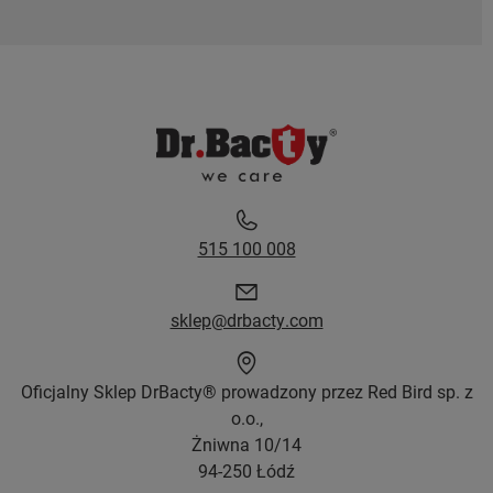
515 100 008
sklep@drbacty.com
Oficjalny Sklep DrBacty® prowadzony przez Red Bird sp. z
o.o.,
Żniwna 10/14
94-250 Łódź