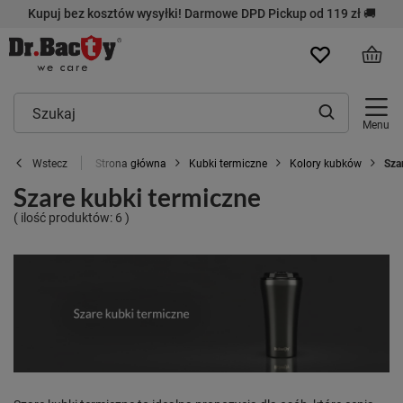
Kupuj bez kosztów wysyłki! Darmowe DPD Pickup od 119 zł 🚚
Menu
Strona główna
Kubki termiczne
Kolory kubków
Sza
Wstecz
Szare kubki termiczne
( ilość produktów:
6
)