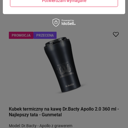
Model: Dr.Bacty - Apollo
Potwierdzam wymagane
75,00 zł
/
szt.
PROMOCJA
PRZECENA
Kubek termiczny na kawę Dr.Bacty Apollo 2.0 360 ml -
Najlepszy tata - Gunmetal
Model: Dr.Bacty - Apollo z grawerem