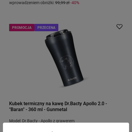
wprowadzeniem obniżki:
99,99 zł
-40%
PROMOCJA
PRZECENA
Kubek termiczny na kawę Dr.Bacty Apollo 2.0 -
"Baran" - 360 ml - Gunmetal
Model: Dr.Bacty - Apollo z grawerem
59,99 zł