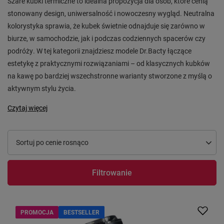
Szare kubki termiczne to idealna propozycja dla osób, które cenią
stonowany design, uniwersalność i nowoczesny wygląd. Neutralna
kolorystyka sprawia, że kubek świetnie odnajduje się zarówno w
biurze, w samochodzie, jak i podczas codziennych spacerów czy
podróży. W tej kategorii znajdziesz modele Dr.Bacty łączące
estetykę z praktycznymi rozwiązaniami – od klasycznych kubków
na kawę po bardziej wszechstronne warianty stworzone z myślą o
aktywnym stylu życia.
Czytaj więcej
Zmień sortowanie
Sortuj po cenie rosnąco
Filtrowanie
PROMOCJA
BESTSELLER