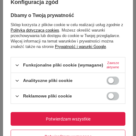
/
szt.
Konfiguracja zgód
Najniższa cena produktu w okresie 30 dni przed
wprowadzeniem obniżki:
99,99 zł
-40%
Dbamy o Twoją prywatność
Sklep korzysta z plików cookie w celu realizacji usług zgodnie z
Polityką dotyczącą cookies
. Możesz określić warunki
przechowywania lub dostępu do cookie w Twojej przeglądarce.
PRZECENA
Więcej informacji na temat warunków i prywatności można
znaleźć także na stronie
Prywatność i warunki Google
.
Zawsze
Funkcjonalne pliki cookie (wymagane)
aktywne
Analityczne pliki cookie
Reklamowe pliki cookie
Kubek termiczny na kawę Dr.Bacty Apollo 2.0 - 360 ml
Potwierdzam wszystkie
- Gunmetal - powystawowy