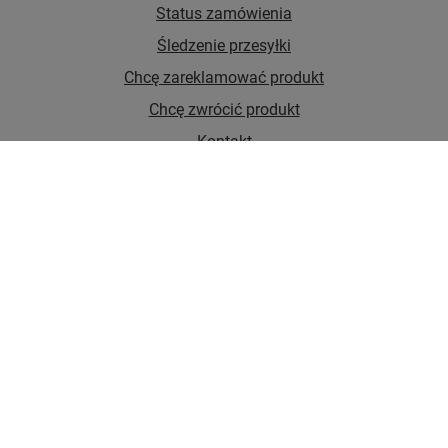
Status zamówienia
Śledzenie przesyłki
Chcę zareklamować produkt
Chcę zwrócić produkt
Kontakt
Konto
Regulaminy
Najpopularniejsze kategorie
Kategorie