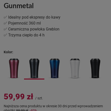
Gunmetal
✅ Idealny pod ekspresy do kawy
✅ Pojemność 360 ml
✅ Ceramiczna powłoka Greblon
✅ Trzyma ciepło do 4 h
Kolor
59,99 zł
/
szt.
Najniższa cena produktu w okresie 30 dni przed wprowadzeniem
obniżki:
99,99 zł
-40%