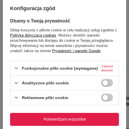
ml – Czarny
Konfiguracja zgód
39,99 zł
/
szt.
Dbamy o Twoją prywatność
Sklep korzysta z plików cookie w celu realizacji usług zgodnie z
Polityką dotyczącą cookies
. Możesz określić warunki
przechowywania lub dostępu do cookie w Twojej przeglądarce.
Zobacz inne produkty tego
Więcej informacji na temat warunków i prywatności można
znaleźć także na stronie
Prywatność i warunki Google
.
producenta
Zawsze
Funkcjonalne pliki cookie (wymagane)
aktywne
PROMOCJA
PRZECENA
PROMOCJA
P
Analityczne pliki cookie
DR.BACTY
Kubek termicz
Reklamowe pliki cookie
Apollo 2.0 - "B
Blue
Potwierdzam wszystkie
59,99 zł
/
szt.
Najniższa cena p