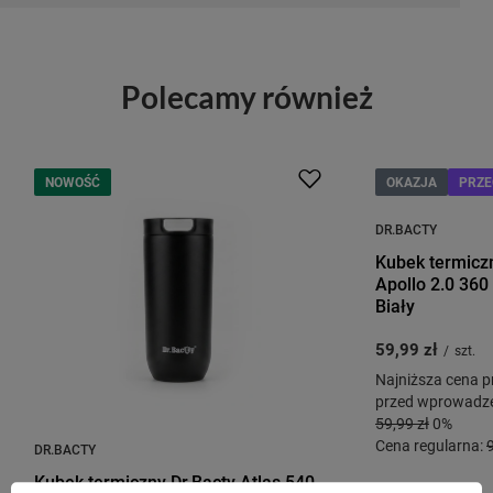
Polecamy również
NOWOŚĆ
OKAZJA
PRZE
DR.BACTY
Kubek termicz
Apollo 2.0 360
Biały
59,99 zł
/
szt.
Najniższa cena p
przed wprowadze
59,99 zł
0%
Cena regularna:
DR.BACTY
Kubek termiczny Dr.Bacty Atlas 540