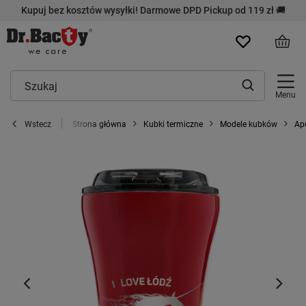
Kupuj bez kosztów wysyłki! Darmowe DPD Pickup od 119 zł 🚚
Menu
Strona główna
Kubki termiczne
Modele kubków
Ap
Wstecz