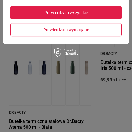
Potwierdzam wszystkie
Polecamy również
Potwierdzam wymagane
NOWOŚĆ
DR.BACTY
Butelka termic
Iris 500 ml - 
69,99 zł
/
szt.
DR.BACTY
Butelka termiczna stalowa Dr.Bacty
Atena 500 ml - Biała