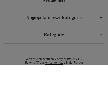
Regulaminy
Najpopularniejsze kategorie
Kategorie
W sklepie prezentujemy ceny brutto (z VAT).
Stawki VAT dla konsumentów z kraju:
Polska
.
Najlepsze opinie o drbacty.com
07.08.26
▼
Materiał ciekawy miły ale
szorstki , chłonie bardzo
dobrze kupiłem na próbe
mimo braku zaufania do
tego typu produk…