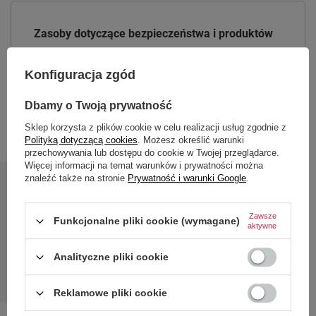
Zasoby dotyczące bezpieczeństwa i produktów
Instrukcja obsługi
Konfiguracja zgód
Instrukcja-Iris
Dbamy o Twoją prywatność
Sklep korzysta z plików cookie w celu realizacji usług zgodnie z
Polityką dotyczącą cookies
. Możesz określić warunki
przechowywania lub dostępu do cookie w Twojej przeglądarce.
Więcej informacji na temat warunków i prywatności można
znaleźć także na stronie
Prywatność i warunki Google
.
24 miesiące gwarancji
Zawsze
Funkcjonalne pliki cookie (wymagane)
aktywne
Gwarancja 24 miesiące od dnia zakupu. Wymagany
Analityczne pliki cookie
dowód zakupu do reklamacji.
Reklamowe pliki cookie