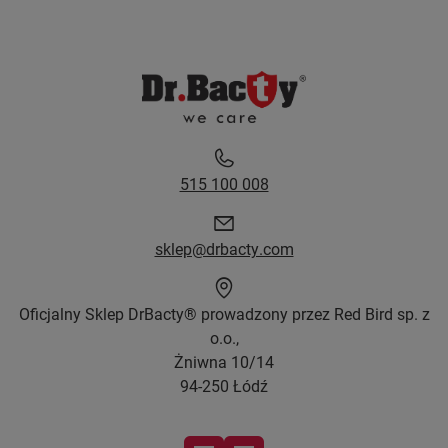
515 100 008
sklep@drbacty.com
Oficjalny Sklep DrBacty® prowadzony przez Red Bird sp. z
o.o.,
Żniwna 10/14
94-250 Łódź